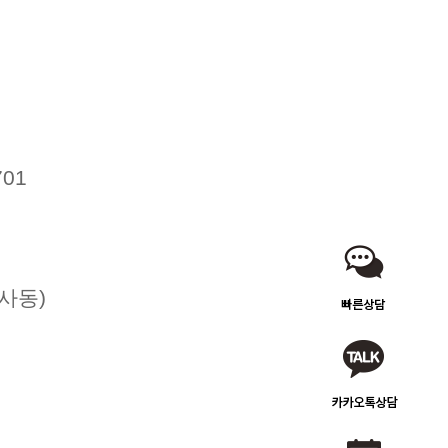
01
사동)